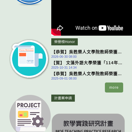
榮譽榜Honor
【恭賀】吳甦樂人文學院教師榮獲
2026-06-30 08:00
115年度「大專校院教學實踐研究計
【賀】 文藻外語大學榮獲「114年教
畫」補助！
2025-10-31 14:34
育部生命教育特色學校」殊榮！
【恭賀】吳甦樂人文學院教師榮獲
2025-09-01 08:00
113學年度學術研究暨產官學合作績
優教師獎！
more
計畫案申請