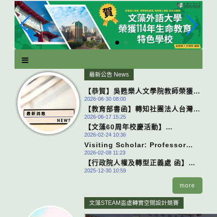
跳
到
主
要
內
容
區
最新公告 News
塊
【恭賀】吳甦樂人文學院教師榮獲
2026-06-30 08:00
115年度「大專校院教學實踐研究計
【教育部書函】轉知社團法人台灣共
畫」補助！
2026-06-17 15:25
生青年協會「2026同行：轉型正義
【文藻60周年校慶活動】
行動者培力工作坊」
2026-02-24 10:36
115/3/5(四) Clemson大學
Visiting Scholar: Professor
Hyesuk Lee 教授｜STEAM跨域學
2026-02-08 11:23
Hyesuk Lee from Clemson
習與職涯講座
【行政院人權及轉型正義處 函】
University
2025-12-30 10:59
「記憶．想像．行動：轉型正義及人
權行動孵化計畫」徵件簡章
more
文藻STEAM盃虛轉實空間設計競賽