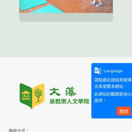
g_translate
Language
請點選此按鈕來選擇
言來瀏覽本網站。
此網站的翻譯是由
G
提供。
關閉
聯絡方式：