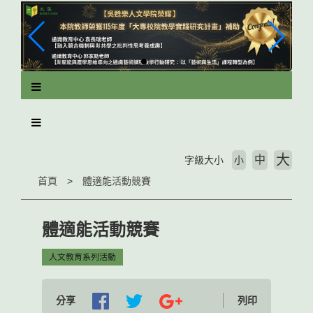
跳
到
主
要
內
容
區
塊
大
中
字級大小
小
首頁
體適能活動競賽
體適能活動競賽
人文教育系列活動
分享
列印