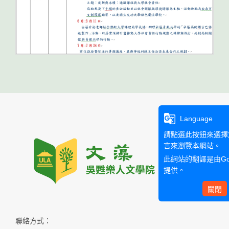
g_translate
Language
請點選此按鈕來選擇
言來瀏覽本網站。
此網站的翻譯是由
G
提供。
關閉
聯絡方式：