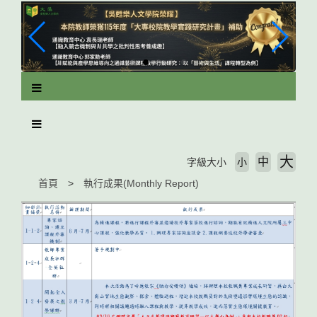
跳
到
主
要
內
容
區
塊
大
中
字級大小
小
首頁
執行成果(Monthly Report)