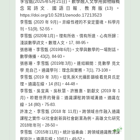
李雪甄(2025年5月21日)。數學融入文學用拋物線概
念寫詩文. 國語日報, 教育版(13)。
https://doi.org/10.5281/zenodo.17213523
李雪甄 (2020 年 9月)。非線性裡的不安定靈魂。科學月
刊，51(9), 52-55。
李雪甄 (2020年1月)。理有所依、情有所達、心有所歸：
淺談數學詩文。數理人文，17, 88-95。
張慈珊、李雪甄 (2019年6月)。文學與數學的一場對話。
數學傳播，43(2), 84-93。
張慈珊、李雪甄 (2019年3月)。連結瞬間：見數學 見文
學 見自己。通識學刊：理念與實務，7(1), 73-108。
李雪甄 (2019 年 3月)。從乳房X光攝影篩檢看見貝氏定
理。通識在線，14 (81)，44-48。
李雪甄、吳宜真、吳秋慧、許雅惠、劉獻文 (2019 年 1
月)。聆聽世界的聲音：通識課程跨領域溝通。通識在
線，14 (80)，75-83.
許淮之、李雪甄 (2018 年 11月)。跨領域合作融入通識
課程之實作-以社會創新與社會創業為例。高雄文化研究
2018年年刊，28-50。
李雪甄（2015年11月)。統計協奏曲：跨領域通識教育課
程設計。通識在線，10(61)，49-52。