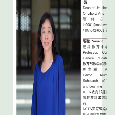
長
Dean of Ursuline Col
Of Liberal Arts
聯絡方式
la0001@mail.wzu.edu
/ (07)342-6031 分機7
現職|Present
通識教育中心
Professor, Center 
General Education
教育部教學實踐研究
副主編 Associa
Editor, Journal
Scholarship of Teach
and Learning
IGER教育部提升大
識教育計畫諮詢服
員
NCTS國家理論中心
組科學計算群委員