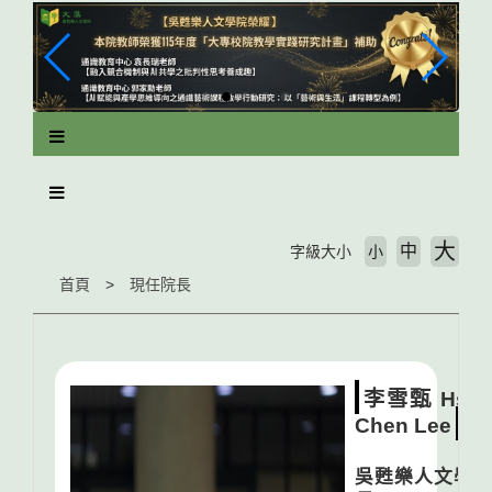
跳
到
主
要
內
容
區
塊
大
中
字級大小
小
首頁
現任院長
李雪甄 Hsue
Chen Lee
吳甦樂人文學