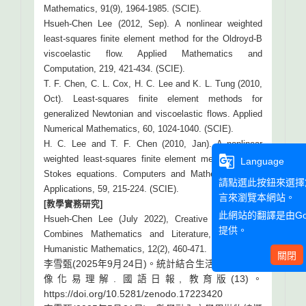
Mathematics, 91(9), 1964-1985. (SCIE).
Hsueh-Chen Lee (2012, Sep). A nonlinear weighted
least-squares finite element method for the Oldroyd-B
viscoelastic flow. Applied Mathematics and
Computation, 219, 421-434. (SCIE).
T. F. Chen, C. L. Cox, H. C. Lee and K. L. Tung (2010,
Oct). Least-squares finite element methods for
generalized Newtonian and viscoelastic flows. Applied
Numerical Mathematics, 60, 1024-1040. (SCIE).
H. C. Lee and T. F. Chen (2010, Jan). A nonlinear
g_translate
weighted least-squares finite element method for the
Language
Stokes equations. Computers and Mathematics with
請點選此按鈕來選擇
Applications, 59, 215-224. (SCIE).
言來瀏覽本網站。
[教學實務研究]
此網站的翻譯是由
G
Hsueh-Chen Lee (July 2022), Creative Writing that
提供。
Combines Mathematics and Literature, Journal of
Humanistic Mathematics, 12(2), 460-471.
關閉
李雪甄(2025年9月24日)。統計結合生活議題數據圖
像化易理解. 國語日報, 教育版(13)。
https://doi.org/10.5281/zenodo.17223420