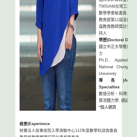
TWSIAM台灣工業與
數學學會秘書長
教育部第11屆全國傑
識教育教師獎計畫協
持人
學歷|Doctoral Degr
國立中正大學應用數
士
Ph.D., Applied Ma
National Chung Ch
University
專長|Academ
Specialties
數值分析、科學計算 ,
算流體力學, 通識教育
*
個人網頁
經歷|Experience
財團法人技專技院入學測驗中心112年度數學科諮詢委員