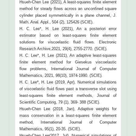
Hsueh-Chen Lee (2021), A least-squares finite element
method for steady flows across an unconfined square
cylinder placed symmetrically in a plane channel, J.
Math. Anal. Appl., 504 (2), 125426 (SCIE).
H. C. Lee*, H. Lee (2021), An a posteriori error
estimator based on least-squares finite element
solutions for viscoelastic fluid flows. Electronic
Research Archive,2021, 29(4), 2755-2770. (SCIE).
H. C. Lee*, H. Lee (2021), An adaptive least-squares
finite element method for Giesekus viscoelastic
flow problems, International Journal of Computer
Mathematics, 2021, 98(10), 1974-1990. (SCIE).
H. C. Lee*, H. Lee (2019, Apr), Numerical simulations
of viscoelastic fluid flows past a transverse slot using
least-squares finite element methods, Journal of
Scientific Computing, 79 (1), 369- 388 (SCIE).
Hsueh-Chen Lee (2018, Jan), Adaptive weights for
mass conservation in a least-squares finite element
method, International Journal of Computer
Mathematics, 95(1), 20-35. (SCIE).
Hsueh-Chen Lee(2017, Jul), Numerical simulations of