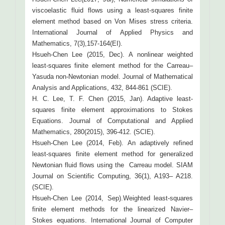
viscoelastic fluid flows using a least-squares finite
element method based on Von Mises stress criteria.
International Journal of Applied Physics and
Mathematics, 7(3),157-164(EI).
Hsueh-Chen Lee (2015, Dec). A nonlinear weighted
least-squares finite element method for the Carreau–
Yasuda non-Newtonian model. Journal of Mathematical
Analysis and Applications, 432, 844-861 (SCIE).
H. C. Lee, T. F. Chen (2015, Jan). Adaptive least-
squares finite element approximations to Stokes
Equations. Journal of Computational and Applied
Mathematics, 280(2015), 396-412. (SCIE).
Hsueh-Chen Lee (2014, Feb). An adaptively refined
least-squares finite element method for generalized
Newtonian fluid flows using the Carreau model. SIAM
Journal on Scientific Computing, 36(1), A193– A218.
(SCIE).
Hsueh-Chen Lee (2014, Sep).Weighted least-squares
finite element methods for the linearized Navier–
Stokes equations. International Journal of Computer